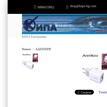
shop@kipa-bg.com
0886633862
КИПА Електроника
Начало
АДАПТЕРИ
Tweet
Сподели