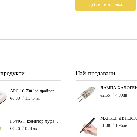
 продукти
Най-продавани
APC-16-700 led драйвер захранване 16.8W 700mA
€2.55
4.99лв.
€6.00
11.73лв.
F644G F конектор муфа позлатена
€1.00
1.96лв.
€0.26
0.51лв.