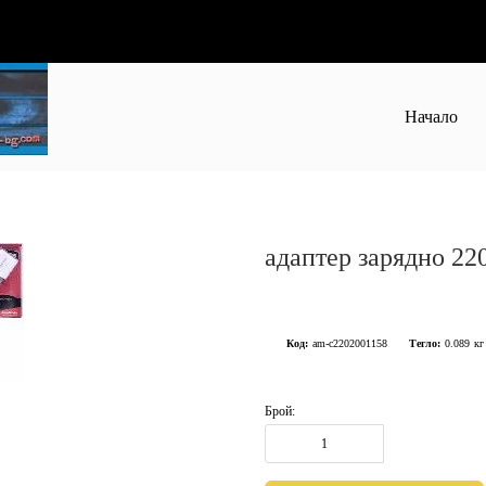
Начало
адаптер зарядно 2
Код:
am-c2202001158
Тегло:
0.089
кг
Брой: