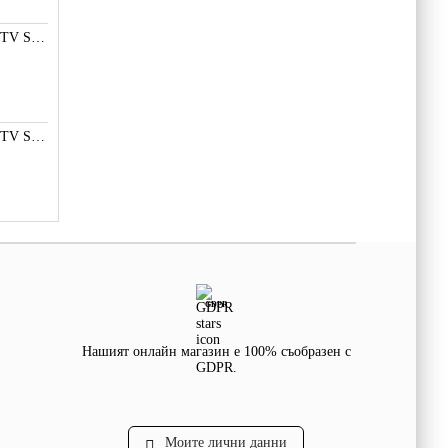
LED ПОДСВЕТКА TV SMD СВЕТОДИОД 2835 2W 3V МАЛКА+
LED ПОДСВЕТКА TV SMD СВЕТОДИОД 2W 3535 6V LG
GDPR
Нашият онлайн магазин е 100% съобразен с
GDPR.
Моите лични данни