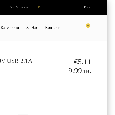
:
Вход
Език
&
Валута
EUR
/
0
Категории
За Нас
Контакт
20V USB 2.1A
€5.11
9.99лв.