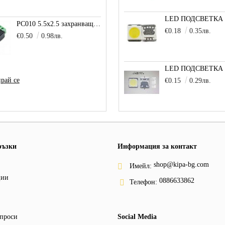
PC010 5.5x2.5 захранващо гнездо с клема за кабел
€0.18
0.35лв.
€0.50
0.98лв.
рай се
€0.15
0.29лв.
ръзки
Информация за контакт
shop@kipa-bg.com
Имейл:
ции
0886633862
Телефон:
проси
Social Media