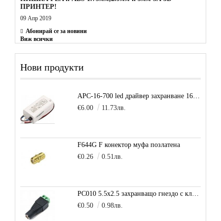
ПРИНТЕР!
09 Апр 2019
Абонирай се за новини
Виж всички
Нови продукти
APC-16-700 led драйвер захранване 16.8W 700mA
€6.00
11.73лв.
F644G F конектор муфа позлатена
€0.26
0.51лв.
PC010 5.5x2.5 захранващо гнездо с клема за кабел
€0.50
0.98лв.