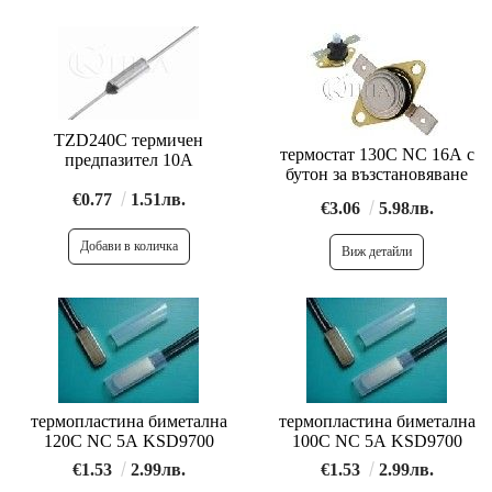
TZD240C термичен
термостат 130C NC 16A с
предпазител 10A
бутон за възстановяване
€0.77
1.51лв.
€3.06
5.98лв.
Виж детайли
термопластина биметална
термопластина биметална
120C NC 5A KSD9700
100C NC 5A KSD9700
€1.53
2.99лв.
€1.53
2.99лв.