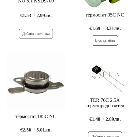
NO 5A KSD9700
термостат 95C NC
€1.53
2.99лв.
€1.69
3.31лв.
Виж детайли
TER 76C 2.5A
термопредпазител
термостат 185C NC
€1.48
2.89лв.
€2.56
5.01лв.