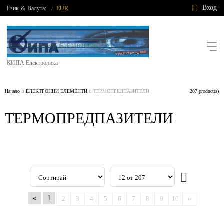
Вход
Език
&
Валута:
EUR
/
КИПА Електроника
Начало
ЕЛЕКТРОННИ ЕЛЕМЕНТИ
ТЕРМОПРЕДПАЗИТЕЛИ
207 product(s)
ТЕРМОПРЕДПАЗИТЕЛИ
«
1
2
3
4
5
6
7
8
9
10
»