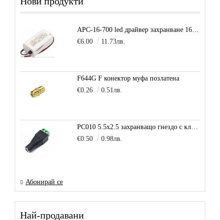
Нови продукти
APC-16-700 led драйвер захранване 16.8W 700mA
€6.00
11.73лв.
F644G F конектор муфа позлатена
€0.26
0.51лв.
PC010 5.5x2.5 захранващо гнездо с клема за кабел
€0.50
0.98лв.
Абонирай се
Най-продавани