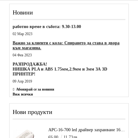
Наблюдавай цвета на мастилото:
Новини
Бледо жълт или почти невидим – банкнотата е истинска.
Тъмнокафяв или черен – вероятно е фалшива.
работно време в събота: 9.30-13.00
Чертата изчезва след няколко минути, без да оставя следа върху
02 Мар 2023
истинска банкнота.
Важно за клиенти с кола: Спирането да става в двора
Как работи това? Истинските банкноти са направени от специална
към магазина.
хартия или памук, която не реагира с химикала в маркера.
04 Фев 2023
Фалшивите обикновено са от обикновена хартия, която влиза в
РАЗПРОДАЖБА!
реакция и променя цвета на мастилото.
НИШКА PLA и ABS 1.75мм,2.9мм и 3мм ЗА 3D
ПРИНТЕР!
09 Апр 2019
Абонирай се за новини
Виж всички
Нови продукти
APC-16-700 led драйвер захранване 16.8W 700mA
€6.00
11.73лв.