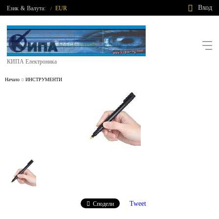
Вход
Език
&
Валута:
EUR
/
КИПА Електроника
Начало
ИНСТРУМЕНТИ
Tweet
Сподели