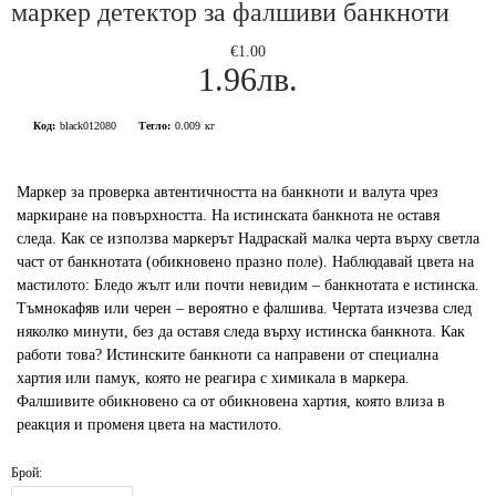
маркер детектор за фалшиви банкноти
€1.00
1.96лв.
Код:
black012080
Тегло:
0.009
кг
Маркер за проверка автентичността на банкноти и валута чрез
маркиране на повърхността. На истинската банкнота не оставя
следа. Как се използва маркерът Надраскай малка черта върху светла
част от банкнотата (обикновено празно поле). Наблюдавай цвета на
мастилото: Бледо жълт или почти невидим – банкнотата е истинска.
Тъмнокафяв или черен – вероятно е фалшива. Чертата изчезва след
няколко минути, без да оставя следа върху истинска банкнота. Как
работи това? Истинските банкноти са направени от специална
хартия или памук, която не реагира с химикала в маркера.
Фалшивите обикновено са от обикновена хартия, която влиза в
реакция и променя цвета на мастилото.
Брой: