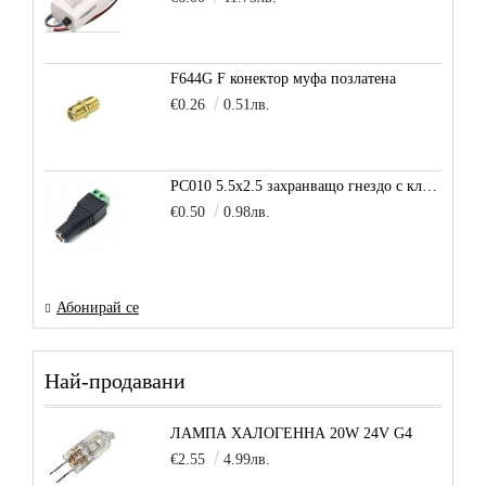
F644G F конектор муфа позлатена
€0.26
0.51лв.
PC010 5.5x2.5 захранващо гнездо с клема за кабел
€0.50
0.98лв.
Абонирай се
Най-продавани
ЛАМПА ХАЛОГЕННА 20W 24V G4
€2.55
4.99лв.