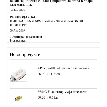
Важно за клиенти с кола: Спирането да става в двора
към магазина.
04 Фев 2023
РАЗПРОДАЖБА!
НИШКА PLA и ABS 1.75мм,2.9мм и 3мм ЗА 3D
ПРИНТЕР!
09 Апр 2019
Абонирай се за новини
Виж всички
Нови продукти
APC-16-700 led драйвер захранване 16.8W 700mA
€6.00
11.73лв.
F644G F конектор муфа позлатена
€0.26
0.51лв.