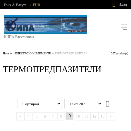
Вход
Език
&
Валута:
EUR
/
КИПА Електроника
Начало
ЕЛЕКТРОННИ ЕЛЕМЕНТИ
ТЕРМОПРЕДПАЗИТЕЛИ
207 product(s)
ТЕРМОПРЕДПАЗИТЕЛИ
9
«
4
5
6
7
8
10
11
12
13
»