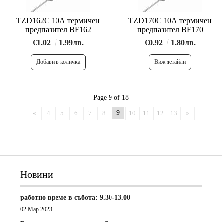
TZD162C 10A термичен
TZD170C 10A термичен
предпазител BF162
предпазител BF170
€1.02
1.99лв.
€0.92
1.80лв.
Виж детайли
Page 9 of 18
9
«
4
5
6
7
8
10
11
12
13
»
Новини
работно време в събота: 9.30-13.00
02 Мар 2023