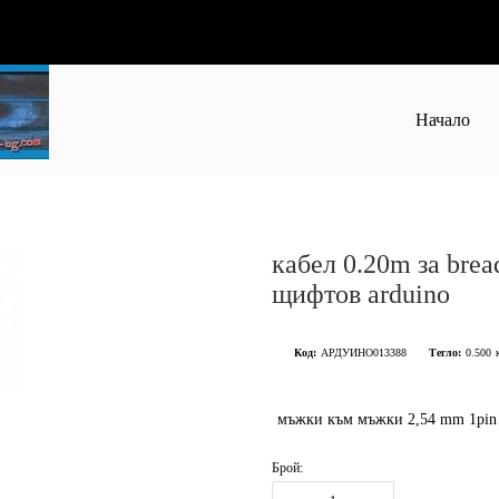
Начало
кабел 0.20m за bre
щифтов arduino
Код:
АРДУИНО013388
Тегло:
0.500
мъжки към мъжки 2,54 mm 1pin 
Брой: