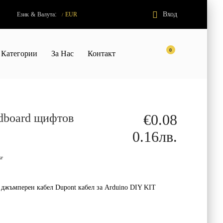
:
Вход
Език
&
Валута
EUR
/
0
Категории
За Нас
Контакт
adboard щифтов
€0.08
0.16лв.
кг
джъмперен кабел Dupont кабел за Arduino DIY KIT