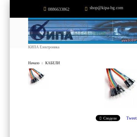
shop@kipa-bg.com
0886633862
КИПА Електроника
Начало
КАБЕЛИ
Tweet
Сподели