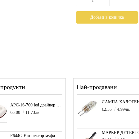
 продукти
Най-продавани
APC-16-700 led драйвер захранване 16.8W 700mA
€2.55
4.99лв.
€6.00
11.73лв.
F644G F конектор муфа позлатена