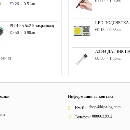
€1.00
1.96лв.
€0.26
0.51лв.
PC010 5.5x2.5 захранващо гнездо с клема за кабел
€0.18
0.35лв.
€0.50
0.98лв.
рай се
€0.80
1.56лв.
ръзки
Информация за контакт
shop@kipa-bg.com
Имейл:
ции
0886633862
Телефон: