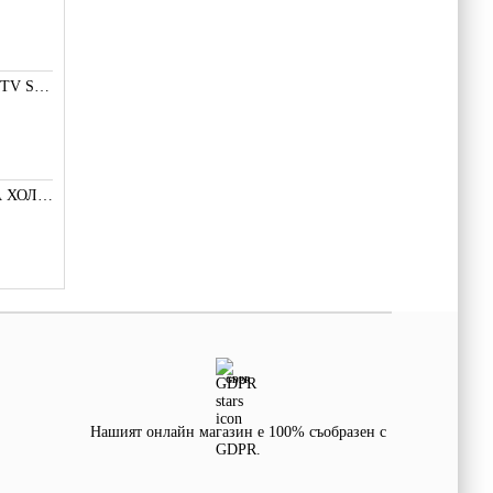
LED ПОДСВЕТКА TV SMD СВЕТОДИОД 2835 2W 3V МАЛКА+
A3144 ДАТЧИК НА ХОЛ С 3 ИЗВОДА
GDPR
Нашият онлайн магазин е 100% съобразен с
GDPR.