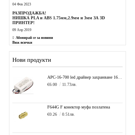
04 Фев 2023
РАЗПРОДАЖБА!
НИШКА PLA и ABS 1.75мм,2.9мм и 3мм ЗА 3D
ПРИНТЕР!
09 Апр 2019
Абонирай се за новини
Виж всички
Нови продукти
APC-16-700 led драйвер захранване 16.8W 700mA
€6.00
11.73лв.
F644G F конектор муфа позлатена
€0.26
0.51лв.