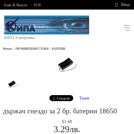
Вход
Език
&
Валута:
EUR
/
КИПА Електроника
Начало
ПРОМИШЛЕНИ СТОКИ
БАТЕРИИ
Tweet
Сподели
държач гнездо за 2 бр. батерии 18650
€1.68
3.29лв.