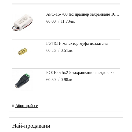
APC-16-700 led драйвер захранване 16.8W 700mA
€6.00
11.73лв.
F644G F конектор муфа позлатена
€0.26
0.51лв.
PC010 5.5x2.5 захранващо гнездо с клема за кабел
€0.50
0.98лв.
Абонирай се
Най-продавани