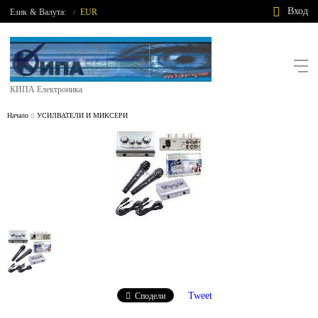
Вход
Език
&
Валута:
EUR
/
КИПА Електроника
Начало
УСИЛВАТЕЛИ И МИКСЕРИ
Tweet
Сподели