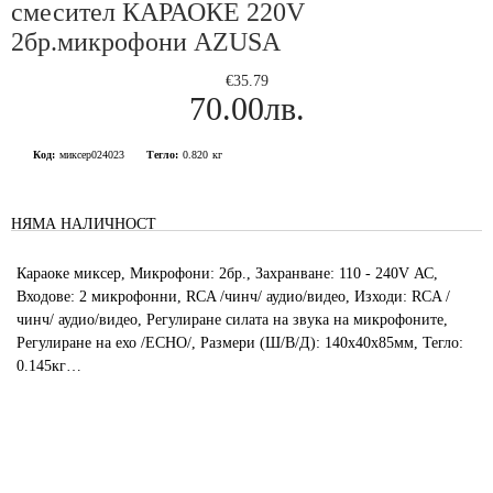
смесител КАРАОКЕ 220V
2бр.микрофони AZUSA
€35.79
70.00лв.
Код:
миксер024023
Тегло:
0.820
кг
НЯМА НАЛИЧНОСТ
Караоке миксер, Микрофони: 2бр., Захранване: 110 - 240V АС,
Входове: 2 микрофонни, RCA /чинч/ аудио/видео, Изходи: RCA /
чинч/ аудио/видео, Регулиране силата на звука на микрофоните,
Регулиране на ехо /ECHO/, Размери (Ш/В/Д): 140х40х85мм, Тегло:
0.145кг…