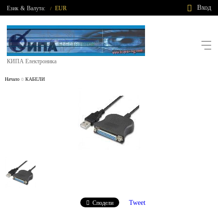
Вход
Език
&
Валута:
EUR
/
КИПА Електроника
Начало
КАБЕЛИ
Tweet
Сподели