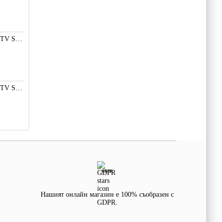
LED ПОДСВЕТКА TV SMD СВЕТОДИОД 2835 2W 3V МАЛКА+
LED ПОДСВЕТКА TV SMD СВЕТОДИОД 2W 3535 6V LG
GDPR
Нашият онлайн магазин е 100% съобразен с
GDPR.