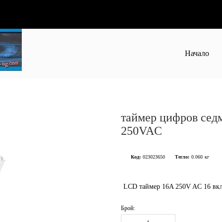
Начало
таймер цифров сед
250VAC
Код:
023023650
Тегло:
0.060
кг
LCD таймер 16A 250V AC 16 вк
Брой: