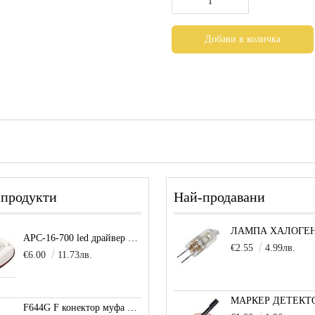
 продукти
Най-продавани
APC-16-700 led драйвер захранване 16.8W 700mA
€2.55
4.99лв.
€6.00
11.73лв.
F644G F конектор муфа позлатена