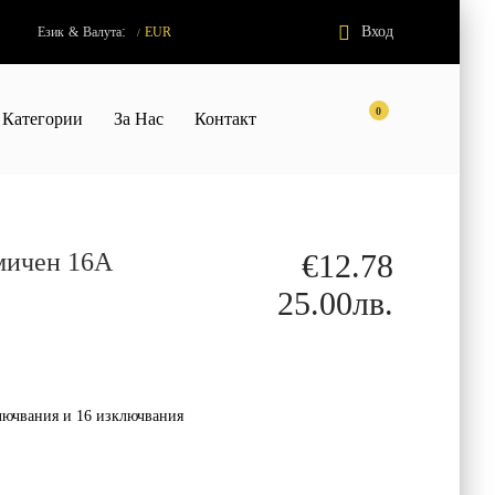
:
Вход
Език
&
Валута
EUR
/
0
Категории
За Нас
Контакт
мичен 16A
€12.78
25.00лв.
лючвания и 16 изключвания