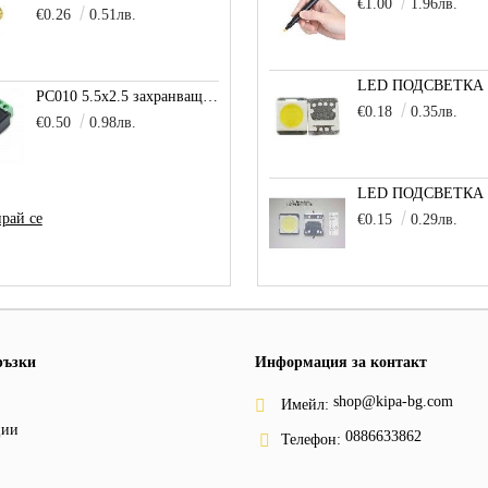
€1.00
1.96лв.
€0.26
0.51лв.
PC010 5.5x2.5 захранващо гнездо с клема за кабел
€0.18
0.35лв.
€0.50
0.98лв.
рай се
€0.15
0.29лв.
ръзки
Информация за контакт
shop@kipa-bg.com
Имейл:
ции
0886633862
Телефон: