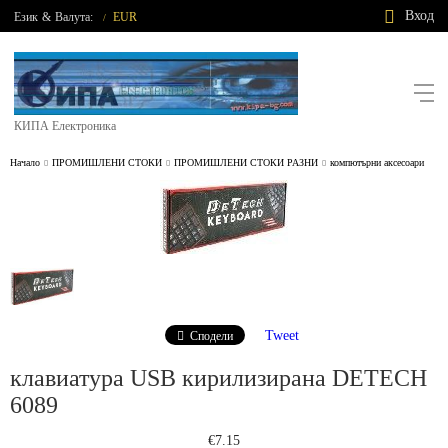
Вход
Език
&
Валута:
EUR
/
КИПА Електроника
Начало
ПРОМИШЛЕНИ СТОКИ
ПРОМИШЛЕНИ СТОКИ РАЗНИ
компютърни аксесоари
Tweet
Сподели
клавиатура USB кирилизирана DETECH
6089
€7.15