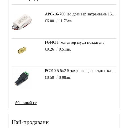
APC-16-700 led драйвер захранване 16.8W 700mA
€6.00
11.73лв.
F644G F конектор муфа позлатена
€0.26
0.51лв.
PC010 5.5x2.5 захранващо гнездо с клема за кабел
€0.50
0.98лв.
Абонирай се
Най-продавани