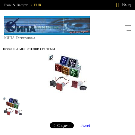
Вход
Език
&
Валута:
EUR
/
КИПА Електроника
Начало
ИЗМЕРВАТЕЛНИ СИСТЕМИ
Tweet
Сподели