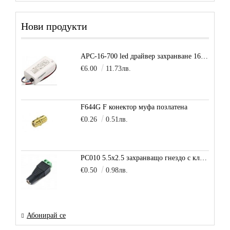
Нови продукти
APC-16-700 led драйвер захранване 16.8W 700mA
€6.00
11.73лв.
F644G F конектор муфа позлатена
€0.26
0.51лв.
PC010 5.5x2.5 захранващо гнездо с клема за кабел
€0.50
0.98лв.
Абонирай се