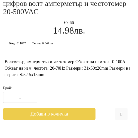
цифров волт-амперметър и честотомер
20-500VAC
€7.66
14.98лв.
Код:
011057
Тегло:
0.047
кг
Волтметър, амперметър и честотомер Обхват на изм.ток: 0-100A
Обхват на изм. честота: 20-70Hz Размери: 31х50х20mm Размери на
ферита: Ф32.5x15mm
Брой: