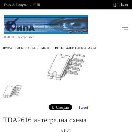
Вход
Език
&
Валута:
EUR
/
КИПА Електроника
Начало
ЕЛЕКТРОННИ ЕЛЕМЕНТИ
ИНТЕГРАЛНИ СХЕМИ РАЗНИ
Tweet
Сподели
TDA2616 интегрална схема
€1.84