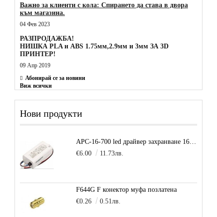
Важно за клиенти с кола: Спирането да става в двора
към магазина.
04 Фев 2023
РАЗПРОДАЖБА!
НИШКА PLA и ABS 1.75мм,2.9мм и 3мм ЗА 3D
ПРИНТЕР!
09 Апр 2019
Абонирай се за новини
Виж всички
Нови продукти
APC-16-700 led драйвер захранване 16.8W 700mA
€6.00
11.73лв.
F644G F конектор муфа позлатена
€0.26
0.51лв.