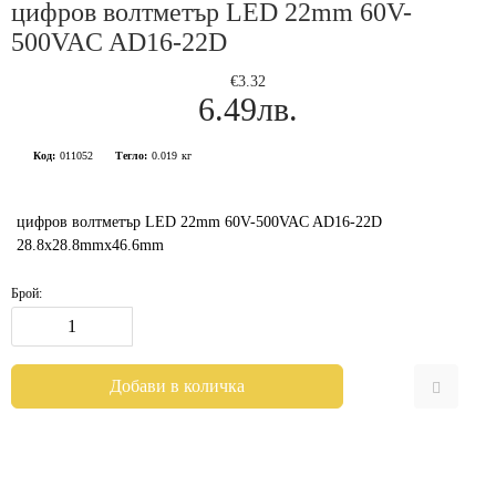
цифров волтметър LED 22mm 60V-
500VAC AD16-22D
€3.32
6.49лв.
Код:
011052
Тегло:
0.019
кг
цифров волтметър LED 22mm 60V-500VAC AD16-22D
28.8x28.8mmx46.6mm
Брой: