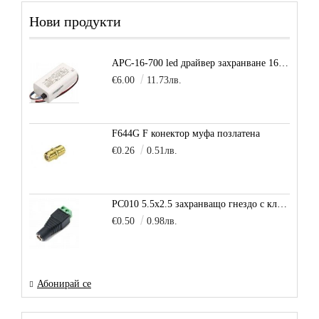
Нови продукти
APC-16-700 led драйвер захранване 16.8W 700mA
€6.00
11.73лв.
F644G F конектор муфа позлатена
€0.26
0.51лв.
PC010 5.5x2.5 захранващо гнездо с клема за кабел
€0.50
0.98лв.
Абонирай се