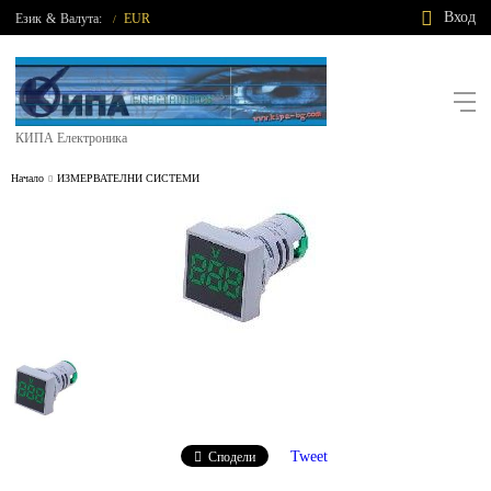
Вход
Език
&
Валута:
EUR
/
КИПА Електроника
Начало
ИЗМЕРВАТЕЛНИ СИСТЕМИ
Tweet
Сподели