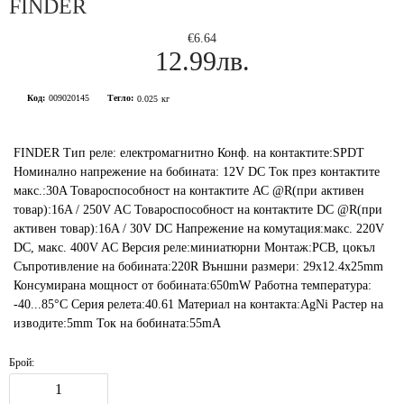
FINDER
€6.64
12.99лв.
Код:
009020145
Тегло:
0.025
кг
FINDER Тип реле: електромагнитно Конф. на контактите:SPDT
Номинално напрежение на бобината: 12V DC Ток през контактите
макс.:30A Товароспособност на контактите АС @R(при активен
товар):16A / 250V AC Товароспособност на контактите DC @R(при
активен товар):16A / 30V DC Напрежение на комутация:макс. 220V
DC, макс. 400V AC Версия реле:миниатюрни Монтаж:PCB, цокъл
Съпротивление на бобината:220R Външни размери: 29x12.4x25mm
Консумирана мощност от бобината:650mW Работна температура:
-40...85°C Серия релета:40.61 Материал на контакта:AgNi Растер на
изводите:5mm Ток на бобината:55mA
Брой: