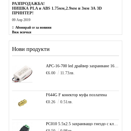
РАЗПРОДАЖБА!
НИШКА PLA и ABS 1.75мм,2.9мм и 3мм ЗА 3D
ПРИНТЕР!
09 Апр 2019
Абонирай се за новини
Виж всички
Нови продукти
APC-16-700 led драйвер захранване 16.8W 700mA
€6.00
11.73лв.
F644G F конектор муфа позлатена
€0.26
0.51лв.
PC010 5.5x2.5 захранващо гнездо с клема за кабел
€0.50
0.98лв.