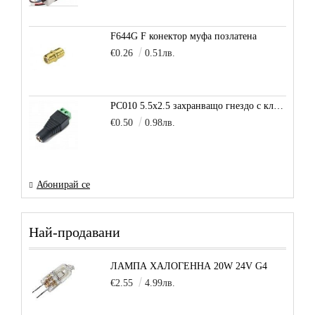
F644G F конектор муфа позлатена
€0.26
0.51лв.
PC010 5.5x2.5 захранващо гнездо с клема за кабел
€0.50
0.98лв.
Абонирай се
Най-продавани
ЛАМПА ХАЛОГЕННА 20W 24V G4
€2.55
4.99лв.