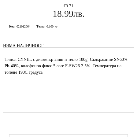
€9.71
18.99лв.
Код:
021012064
Тегло:
0.100
кг
НЯМА НАЛИЧНОСТ
Тинол CYNEL с диаметър 2mm и тегло 100g. Съдържание SN60%
Pb-40%, колофонов флюс 5 core F-SW26 2.5%. Температура на
топене 190C градуса