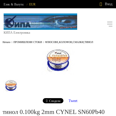
Вход
Език
&
Валута:
EUR
/
КИПА Електроника
Начало
ПРОМИШЛЕНИ СТОКИ
ФЛЮСОВЕ,КОЛОФОН,СМАЗКИ,ТИНОЛ
Tweet
Сподели
тинол 0.100kg 2mm CYNEL SN60Pb40