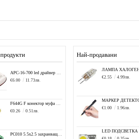
 продукти
Най-продавани
APC-16-700 led драйвер захранване 16.8W 700mA
€2.55
4.99лв.
€6.00
11.73лв.
F644G F конектор муфа позлатена
€1.00
1.96лв.
€0.26
0.51лв.
PC010 5.5x2.5 захранващо гнездо с клема за кабел
€0.18
0.35лв.