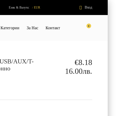
:
Вход
Език
&
Валута
EUR
/
0
Категории
За Нас
Контакт
/USB/AUX/T-
€8.18
онно
16.00лв.