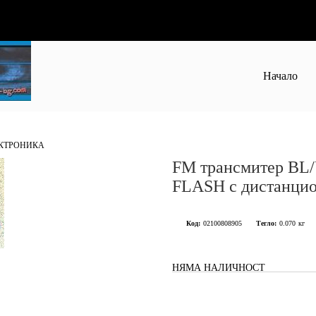
Начало
КТРОНИКА
FM трансмитер BL
FLASH с дистанци
Код:
02100808905
Тегло:
0.070
кг
НЯМА НАЛИЧНОСТ