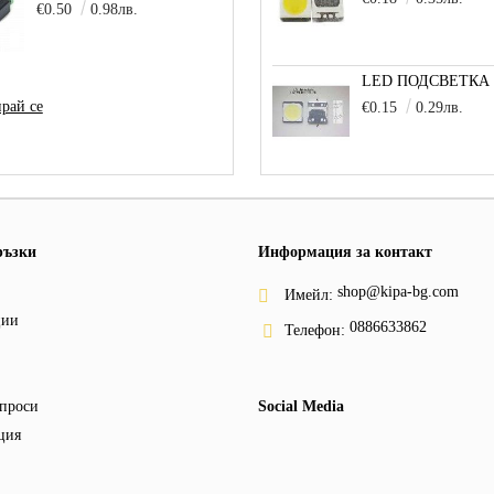
€0.50
0.98лв.
рай се
€0.15
0.29лв.
ръзки
Информация за контакт
shop@kipa-bg.com
Имейл:
ции
0886633862
Телефон:
проси
Social Media
ция