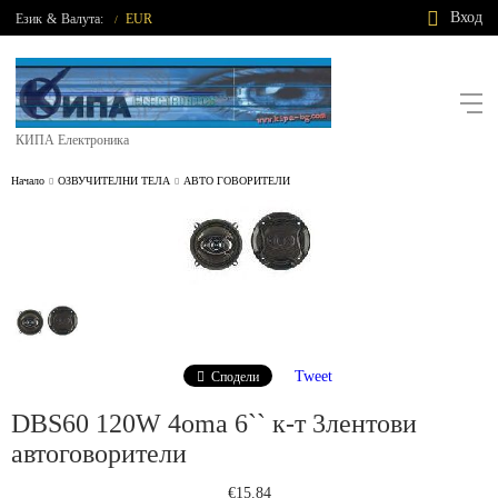
Вход
Език
&
Валута:
EUR
/
КИПА Електроника
Начало
ОЗВУЧИТЕЛНИ ТЕЛА
АВТО ГОВОРИТЕЛИ
Tweet
Сподели
DBS60 120W 4oma 6`` к-т 3лентови
автоговорители
€15.84