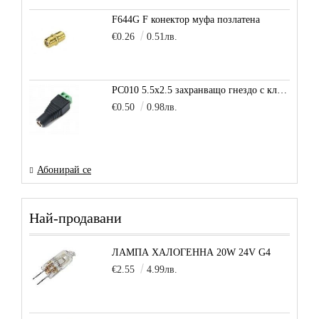
F644G F конектор муфа позлатена
€0.26
0.51лв.
PC010 5.5x2.5 захранващо гнездо с клема за кабел
€0.50
0.98лв.
Абонирай се
Най-продавани
ЛАМПА ХАЛОГЕННА 20W 24V G4
€2.55
4.99лв.