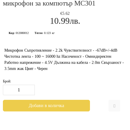
микрофон за компютър MC301
€5.62
10.99лв.
Код:
012080012
Тегло:
0.123
кг
Микрофон Съпротивление - 2.2k Чувствителност - -67dB+/-4dB
Честотна лента - 100 ~ 16000 hz Насоченост - Омнидиректен
Работно напрежение - 4.5V Дължина на кабела - 2.0m Свързаност -
3.5mm жак Цвят - Черен
Брой: