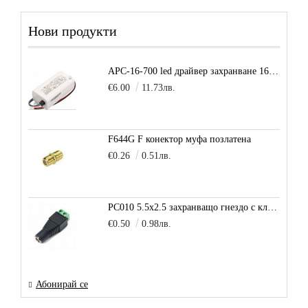
Нови продукти
APC-16-700 led драйвер захранване 16.8W 700mA
€6.00
11.73лв.
F644G F конектор муфа позлатена
€0.26
0.51лв.
PC010 5.5x2.5 захранващо гнездо с клема за кабел
€0.50
0.98лв.
Абонирай се