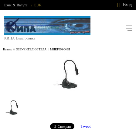
Вход
Език
&
Валута:
EUR
/
КИПА Електроника
Начало
ОЗВУЧИТЕЛНИ ТЕЛА
МИКРОФОНИ
Tweet
Сподели