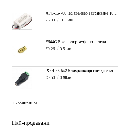
APC-16-700 led драйвер захранване 16.8W 700mA
€6.00
11.73лв.
F644G F конектор муфа позлатена
€0.26
0.51лв.
PC010 5.5x2.5 захранващо гнездо с клема за кабел
€0.50
0.98лв.
Абонирай се
Най-продавани