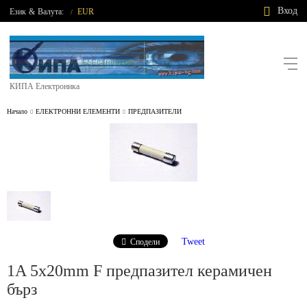
Вход
Език
&
Валута:
EUR
/
КИПА Електроника
Начало
ЕЛЕКТРОННИ ЕЛЕМЕНТИ
ПРЕДПАЗИТЕЛИ
Tweet
Сподели
1A 5x20mm F предпазител керамичен
бърз