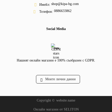
shop@kipa-bg.com
Имейл:
0886633862
Телефон:
Social Media
GDPR
Нашият онлайн магазин е 100% съобразен с GDPR.
Моите лични данни
Copyright ©
website.name
Онлайн магазин от SELITON