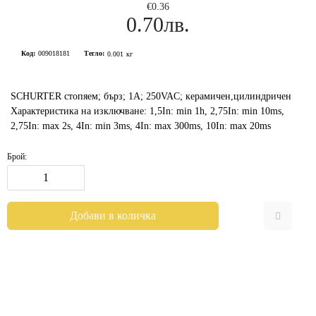
€0.36
0.70лв.
Код:
009018181
Тегло:
0.001
кг
SCHURTER стопяем; бърз; 1A; 250VAC; керамичен,цилиндричен
Характеристика на изключване: 1,5In: min 1h, 2,75In: min 10ms,
2,75In: max 2s, 4In: min 3ms, 4In: max 300ms, 10In: max 20ms
Брой: