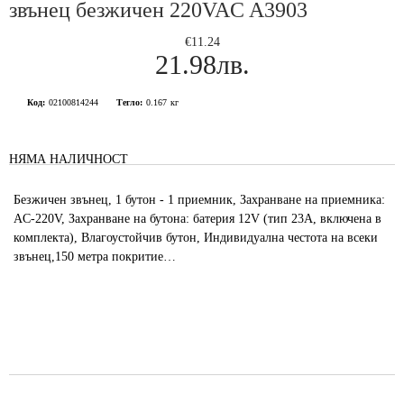
звънец безжичен 220VAC A3903
€11.24
21.98лв.
Код:
02100814244
Тегло:
0.167
кг
НЯМА НАЛИЧНОСТ
Безжичен звънец, 1 бутон - 1 приемник, Захранване на приемника:
AC-220V, Захранване на бутона: батерия 12V (тип 23A, включена в
комплекта), Влагоустойчив бутон, Индивидуална честота на всеки
звънец,150 метра покритие…