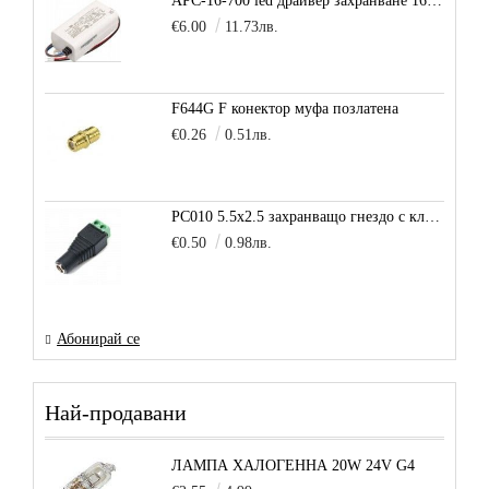
APC-16-700 led драйвер захранване 16.8W 700mA
€6.00
11.73лв.
F644G F конектор муфа позлатена
€0.26
0.51лв.
PC010 5.5x2.5 захранващо гнездо с клема за кабел
€0.50
0.98лв.
Абонирай се
Най-продавани
ЛАМПА ХАЛОГЕННА 20W 24V G4