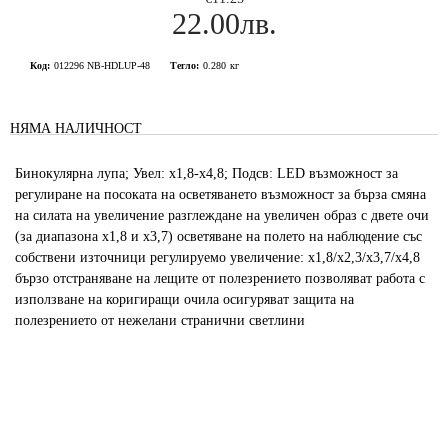
22.00лв.
Код:
012296 NB-HDLUP-48
Тегло:
0.280
кг
НЯМА НАЛИЧНОСТ
Бинокулярна лупа; Увел: x1,8-x4,8; Подсв: LED възможност за
регулиране на посоката на осветяването възможност за бърза смяна
на силата на увеличение разглеждане на увеличен образ с двете очи
(за диапазона x1,8 и x3,7) осветяване на полето на наблюдение със
собствени източници регулируемо увеличение: x1,8/x2,3/x3,7/x4,8
бързо отстраняване на лещите от полезрението позволяват работа с
използване на коригиращи очила осигуряват защита на
полезрението от нежелани странични светлини