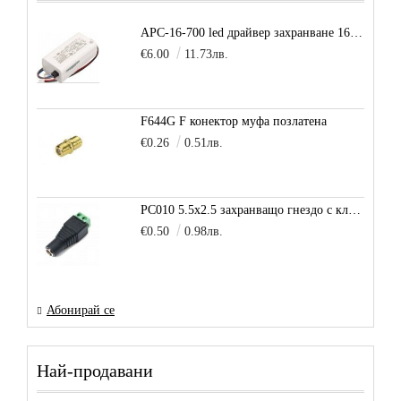
APC-16-700 led драйвер захранване 16.8W 700mA
€6.00
11.73лв.
F644G F конектор муфа позлатена
€0.26
0.51лв.
PC010 5.5x2.5 захранващо гнездо с клема за кабел
€0.50
0.98лв.
Абонирай се
Най-продавани