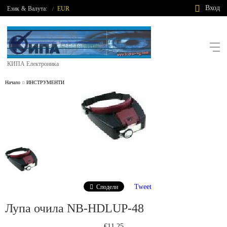
Вход
Език
&
Валута:
EUR
/
КИПА Електроника
Начало
ИНСТРУМЕНТИ
Tweet
Сподели
Лупа очила NB-HDLUP-48
€11.25