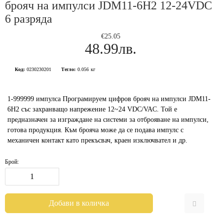
брояч на импулси JDM11-6H2 12-24VDC
6 разряда
€25.05
48.99лв.
Код:
0230230201
Тегло:
0.056
кг
1-999999 импулса Програмируем цифров брояч на импулси JDM11-
6H2 със захранващо напрежение 12~24 VDC/VAC. Той е
предназначен за изграждане на системи за отброяване на импулси,
готова продукция. Към брояча може да се подава импулс с
механичен контакт като прекъсвач, краен изключвател и др.
Брой: