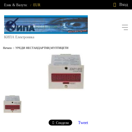
Вход
Език
&
Валута:
EUR
/
КИПА Електроника
Начало
УРЕДИ НЕСТАНДАРТНИ,МУЛТИЦЕТИ
Tweet
Сподели