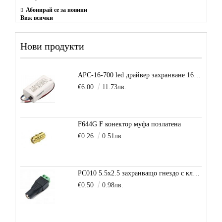
Абонирай се за новини
Виж всички
Нови продукти
APC-16-700 led драйвер захранване 16.8W 700mA
€6.00
11.73лв.
F644G F конектор муфа позлатена
€0.26
0.51лв.
PC010 5.5x2.5 захранващо гнездо с клема за кабел
€0.50
0.98лв.