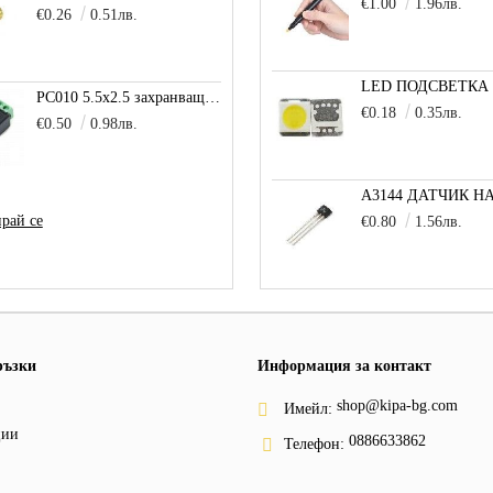
€1.00
1.96лв.
€0.26
0.51лв.
PC010 5.5x2.5 захранващо гнездо с клема за кабел
€0.18
0.35лв.
€0.50
0.98лв.
рай се
€0.80
1.56лв.
ръзки
Информация за контакт
shop@kipa-bg.com
Имейл:
ции
0886633862
Телефон: