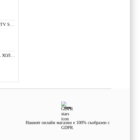
LED ПОДСВЕТКА TV SMD СВЕТОДИОД 2835 2W 3V МАЛКА+
A3144 ДАТЧИК НА ХОЛ С 3 ИЗВОДА
GDPR
Нашият онлайн магазин е 100% съобразен с
GDPR.