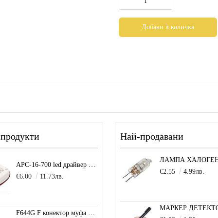
 продукти
Най-продавани
APC-16-700 led драйвер захранване 16.8W 700mA
€2.55
4.99лв.
€6.00
11.73лв.
F644G F конектор муфа позлатена