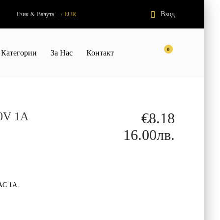
:
Вход
Език
&
Валута
EUR
/
0
Категории
За Нас
Контакт
0V 1A
€8.18
16.00лв.
AC 1A.