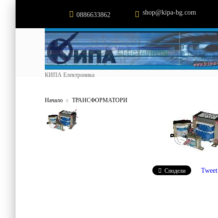
shop@kipa-bg.com
0886633862
КИПА Електроника
Начало
ТРАНСФОРМАТОРИ
Tweet
Сподели