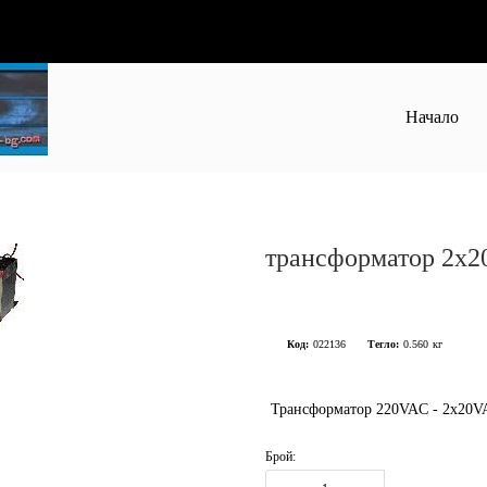
Начало
трансформатор 2x2
Код:
022136
Тегло:
0.560
кг
Трансформатор 220VAC - 2x20V
Брой: