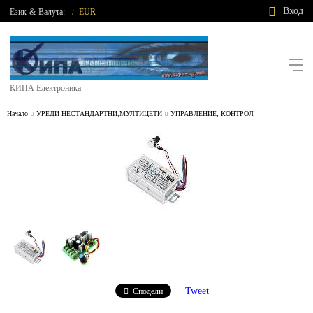
Вход
Език
&
Валута:
EUR
/
КИПА Електроника
Начало
УРЕДИ НЕСТАНДАРТНИ,МУЛТИЦЕТИ
УПРАВЛЕНИЕ, КОНТРОЛ
Tweet
Сподели