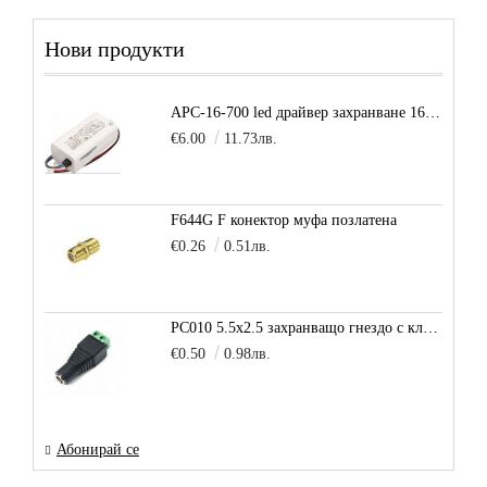
Нови продукти
APC-16-700 led драйвер захранване 16.8W 700mA
€6.00
11.73лв.
F644G F конектор муфа позлатена
€0.26
0.51лв.
PC010 5.5x2.5 захранващо гнездо с клема за кабел
€0.50
0.98лв.
Абонирай се