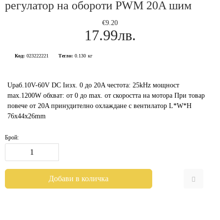
регулатор на обороти PWM 20A шим
€9.20
17.99лв.
Код:
023222221
Тегло:
0.130
кг
Uраб.10V-60V DC Iизх. 0 до 20A честота: 25kHz мощност
max.1200W обхват: от 0 до max. от скоростта на мотора При товар
повече от 20A принудително охлаждане с вентилатор L*W*H
76x44x26mm
Брой: