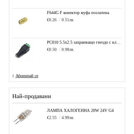
F644G F конектор муфа позлатена
€0.26
0.51лв.
PC010 5.5x2.5 захранващо гнездо с клема за кабел
€0.50
0.98лв.
Абонирай се
Най-продавани
ЛАМПА ХАЛОГЕННА 20W 24V G4
€2.55
4.99лв.