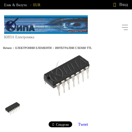
Вход
Език
&
Валута:
EUR
/
КИПА Електроника
Начало
ЕЛЕКТРОННИ ЕЛЕМЕНТИ
ИНТЕГРАЛНИ СХЕМИ TTL
Tweet
Сподели