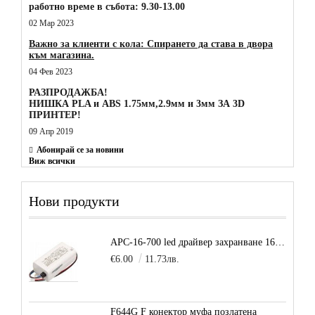
работно време в събота: 9.30-13.00
02 Мар 2023
Важно за клиенти с кола: Спирането да става в двора
към магазина.
04 Фев 2023
РАЗПРОДАЖБА!
НИШКА PLA и ABS 1.75мм,2.9мм и 3мм ЗА 3D
ПРИНТЕР!
09 Апр 2019
Абонирай се за новини
Виж всички
Нови продукти
APC-16-700 led драйвер захранване 16.8W 700mA
€6.00
11.73лв.
F644G F конектор муфа позлатена