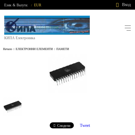
Вход
Език
&
Валута:
EUR
/
КИПА Електроника
Начало
ЕЛЕКТРОННИ ЕЛЕМЕНТИ
ПАМЕТИ
Tweet
Сподели