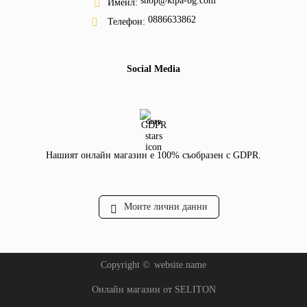
shop@kipa-bg.com
Имейл:
0886633862
Телефон:
Social Media
GDPR
Нашият онлайн магазин е 100% съобразен с GDPR.
Моите лични данни
Copyright ©
website.name
Онлайн магазин от SELITON