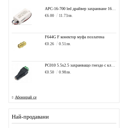
APC-16-700 led драйвер захранване 16.8W 700mA
€6.00
11.73лв.
F644G F конектор муфа позлатена
€0.26
0.51лв.
PC010 5.5x2.5 захранващо гнездо с клема за кабел
€0.50
0.98лв.
Абонирай се
Най-продавани