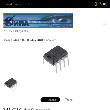
Вход
Език
&
Валута:
EUR
/
КИПА Електроника
Начало
ЕЛЕКТРОННИ ЕЛЕМЕНТИ
ПАМЕТИ
Tweet
Сподели