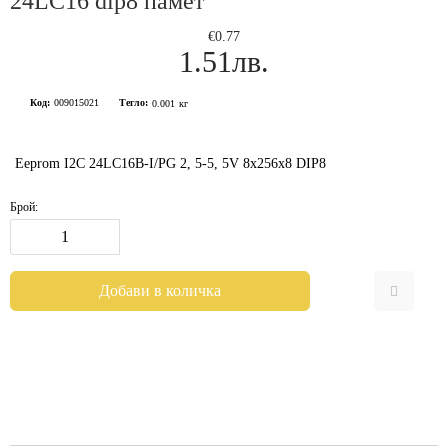
24LC16 dip8 памет
€0.77
1.51лв.
Код:
009015021
Тегло:
0.001
кг
Eeprom I2C 24LC16B-I/PG 2, 5-5, 5V 8x256x8 DIP8
Брой: