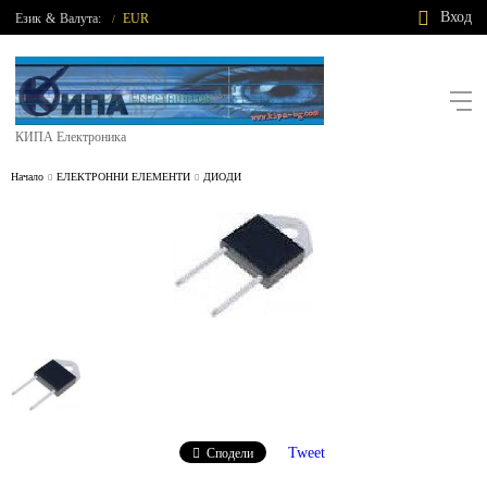
Вход
Език
&
Валута:
EUR
/
КИПА Електроника
Начало
ЕЛЕКТРОННИ ЕЛЕМЕНТИ
ДИОДИ
Tweet
Сподели