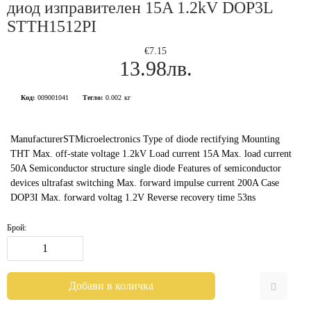
диод изправителен 15A 1.2kV DOP3L
STTH1512PI
€7.15
13.98лв.
Код:
009001041
Тегло:
0.002
кг
ManufacturerSTMicroelectronics Type of diode rectifying Mounting
THT Max. off-state voltage 1.2kV Load current 15A Max. load current
50A Semiconductor structure single diode Features of semiconductor
devices ultrafast switching Max. forward impulse current 200A Case
DOP3I Max. forward voltag 1.2V Reverse recovery time 53ns
Брой: