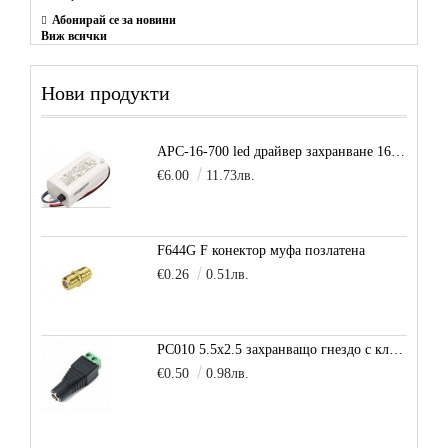
Абонирай се за новини
Виж всички
Нови продукти
APC-16-700 led драйвер захранване 16.8W 700mA
€6.00
11.73лв.
F644G F конектор муфа позлатена
€0.26
0.51лв.
PC010 5.5x2.5 захранващо гнездо с клема за кабел
€0.50
0.98лв.