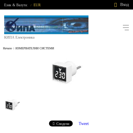
Вход
Език
&
Валута:
EUR
/
КИПА Електроника
Начало
ИЗМЕРВАТЕЛНИ СИСТЕМИ
Tweet
Сподели