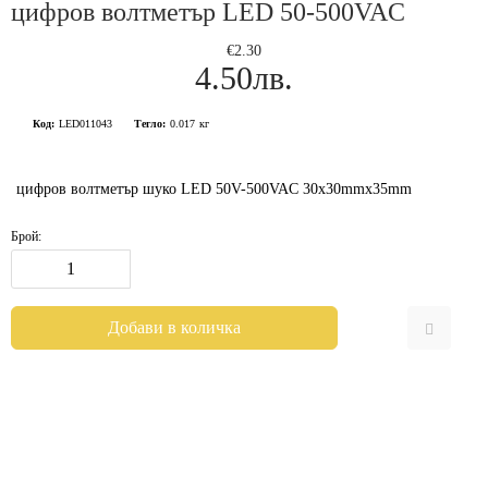
цифров волтметър LED 50-500VAC
€2.30
4.50лв.
Код:
LED011043
Тегло:
0.017
кг
цифров волтметър шуко LED 50V-500VAC 30x30mmx35mm
Брой: