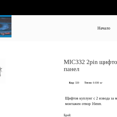
Начало
MIC332 2pin щифто
панел
Код:
320
Тегло:
0.030
кг
Щифтов куплунг с 2 извода за 
монтажен отвор 16mm.
Брой: