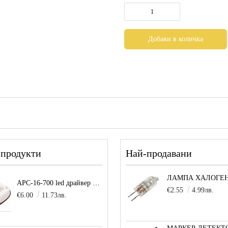
 продукти
Най-продавани
APC-16-700 led драйвер захранване 16.8W 700mA
€2.55
4.99лв.
€6.00
11.73лв.