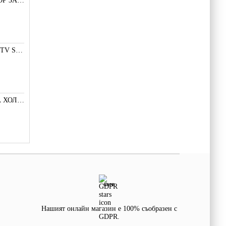
МАРКЕР ДЕТЕКТОР ЗА ФАЛШИВИ БАНКНОТИ
LED ПОДСВЕТКА TV SMD СВЕТОДИОД 2835 2W 3V МАЛКА+
A3144 ДАТЧИК НА ХОЛ С 3 ИЗВОДА
GDPR
Нашият онлайн магазин е 100% съобразен с
GDPR.