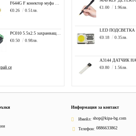
F644G F конектор муфа позлатена
€1.00
1.96лв.
€0.26
0.51лв.
PC010 5.5x2.5 захранващо гнездо с клема за кабел
€0.18
0.35лв.
€0.50
0.98лв.
рай се
€0.80
1.56лв.
ръзки
Информация за контакт
shop@kipa-bg.com
Имейл:
ции
0886633862
Телефон: