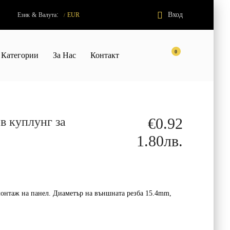
:
Вход
Език
&
Валута
EUR
/
0
Категории
За Нас
Контакт
в куплунг за
€0.92
1.80лв.
монтаж на панел. Диаметър на външната резба 15.4mm,