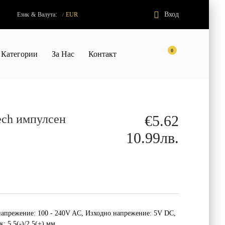
:
Вход
Език
&
Валута
EUR
/
0
Категории
За Нас
Контакт
ech импулсен
€5.62
10.99лв.
напрежение: 100 - 240V AC, Изходно напрежение: 5V DC,
: 5.5(-)/2.5(+) мм