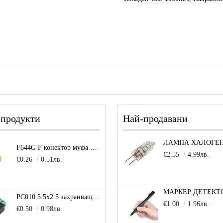
 продукти
Най-продавани
F644G F конектор муфа позлатена
€2.55
4.99лв.
€0.26
0.51лв.
PC010 5.5x2.5 захранващо гнездо с клема за кабел
€1.00
1.96лв.
€0.50
0.98лв.