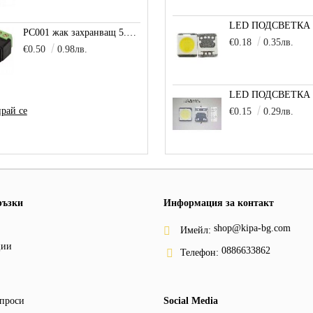
PC001 жак захранващ 5.5x2.5mm с клема
€0.18
0.35лв.
€0.50
0.98лв.
рай се
€0.15
0.29лв.
ръзки
Информация за контакт
shop@kipa-bg.com
Имейл:
ции
0886633862
Телефон:
проси
Social Media