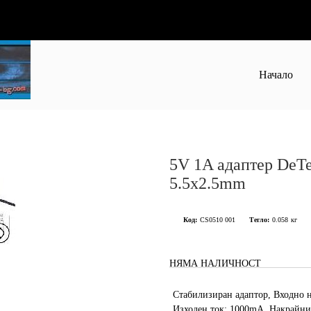
Начало
5V 1A адаптер DeT
5.5x2.5mm
Код:
CS0510 001
Тегло:
0.058
кг
НЯМА НАЛИЧНОСТ
Стабилизиран адаптор, Входно 
Изходен ток: 1000mA, Накрайник