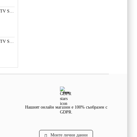
LED ПОДСВЕТКА TV SMD СВЕТОДИОД 2835 2W 3V МАЛКА+
LED ПОДСВЕТКА TV SMD СВЕТОДИОД 2W 3535 6V LG
GDPR
Нашият онлайн магазин е 100% съобразен с
GDPR.
Моите лични данни