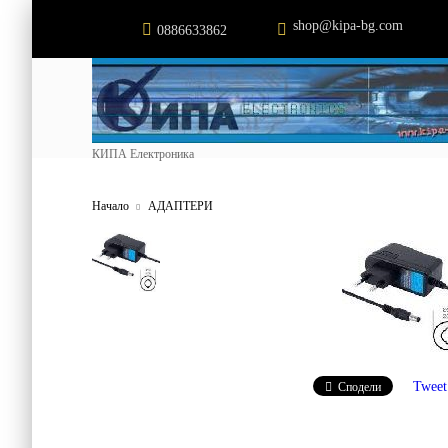
shop@kipa-bg.com
0886633862
КИПА Електроника
Начало
АДАПТЕРИ
Tweet
Сподели